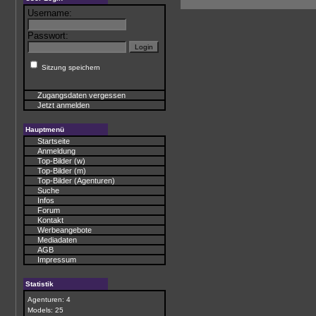
Username:
Passwort:
Sitzung speichern
Zugangsdaten vergessen
Jetzt anmelden
Hauptmenü
Startseite
Anmeldung
Top-Bilder (w)
Top-Bilder (m)
Top-Bilder (Agenturen)
Suche
Infos
Forum
Kontakt
Werbeangebote
Mediadaten
AGB
Impressum
Statistik
Agenturen: 4
Models: 25