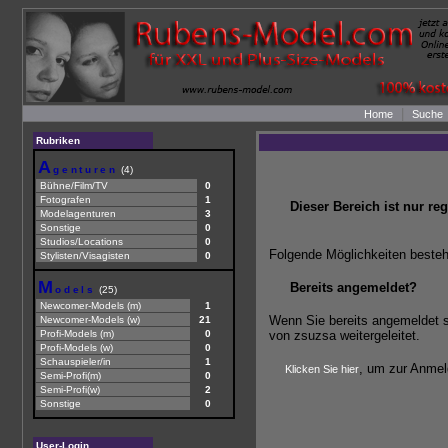
|
Home
Suche
Rubriken
A
genturen
(4)
Bühne/Film/TV
0
Fotografen
1
Dieser Bereich ist nur re
Modelagenturen
3
Sonstige
0
Studios/Locations
0
Folgende Möglichkeiten besteh
Stylisten/Visagisten
0
M
Bereits angemeldet?
odels
(25)
Newcomer-Models (m)
1
Wenn Sie bereits angemeldet s
Newcomer-Models (w)
21
Profi-Models (m)
0
von zsuzsa weitergeleitet.
Profi-Models (w)
0
Schauspieler/in
1
, um zur Anmel
Klicken Sie hier
Semi-Profi(m)
0
Semi-Profi(w)
2
Sonstige
0
User-Login