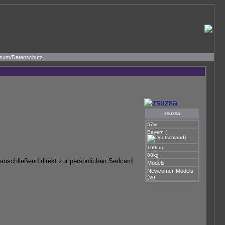
sum/Datenschutz
zsuzsa
57w
Bayern (
)
169cm
88kg
anschließend direkt zur persönlichen Sedcard
Models
Newcomer-Models
(w)