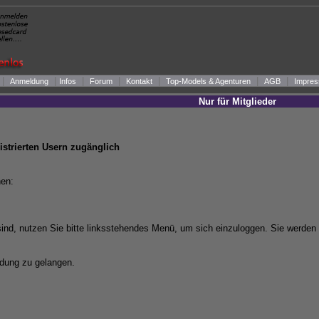
|
|
|
|
|
|
|
Anmeldung
Infos
Forum
Kontakt
Top-Models & Agenturen
AGB
Impres
Nur für Mitglieder
gistrierten Usern zugänglich
en:
ind, nutzen Sie bitte linksstehendes Menü, um sich einzuloggen. Sie werden 
dung zu gelangen.