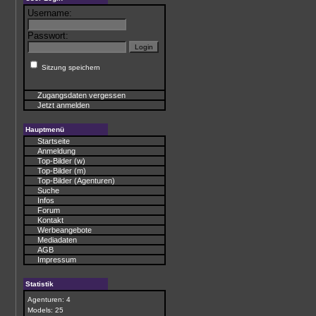
Username:
Passwort:
Sitzung speichern
Zugangsdaten vergessen
Jetzt anmelden
Hauptmenü
Startseite
Anmeldung
Top-Bilder (w)
Top-Bilder (m)
Top-Bilder (Agenturen)
Suche
Infos
Forum
Kontakt
Werbeangebote
Mediadaten
AGB
Impressum
Statistik
Agenturen: 4
Models: 25