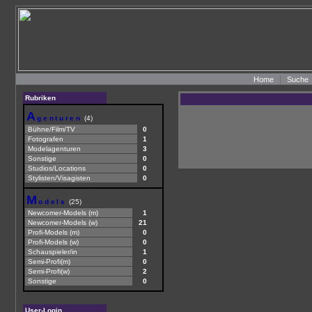
|
Home
Suche
Rubriken
A
genturen
(4)
Bühne/Film/TV
0
Fotografen
1
Modelagenturen
3
Sonstige
0
Studios/Locations
0
Stylisten/Visagisten
0
M
odels
(25)
Newcomer-Models (m)
1
Newcomer-Models (w)
21
Profi-Models (m)
0
Profi-Models (w)
0
Schauspieler/in
1
Semi-Profi(m)
0
Semi-Profi(w)
2
Sonstige
0
User-Login