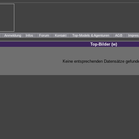
|
|
|
|
|
|
|
Anmeldung
Infos
Forum
Kontakt
Top-Models & Agenturen
AGB
Impres
Top-Bilder (w)
Keine entsprechenden Datensätze gefunde